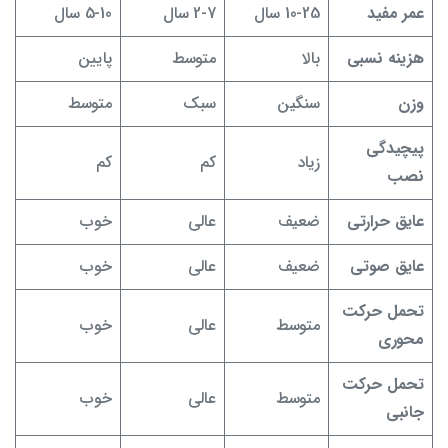
عمر مفید
10-25 سال
2-7 سال
5-10 سال
هزینه نسبی
بالا
متوسط
پایین
وزن
سنگین
سبک
متوسط
پیچیدگی
زیاد
کم
کم
نصب
عایق حرارتی
ضعیف
عالی
خوب
عایق صوتی
ضعیف
عالی
خوب
تحمل حرکت
متوسط
عالی
خوب
محوری
تحمل حرکت
متوسط
عالی
خوب
جانبی