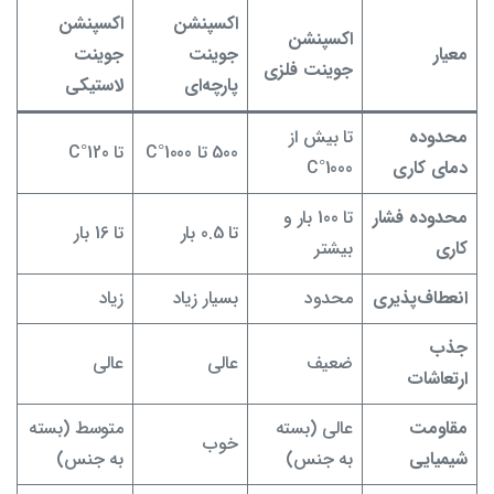
اکسپنشن
اکسپنشن
اکسپنشن
معیار
جوینت
جوینت
جوینت فلزی
پارچه‌ای
لاستیکی
محدوده
تا بیش از
500 تا 1000°C
تا 120°C
دمای کاری
1000°C
محدوده فشار
تا 100 بار و
تا 0.5 بار
تا 16 بار
کاری
بیشتر
انعطاف‌پذیری
محدود
بسیار زیاد
زیاد
جذب
ضعیف
عالی
عالی
ارتعاشات
مقاومت
عالی (بسته
متوسط (بسته
خوب
شیمیایی
به جنس)
به جنس)