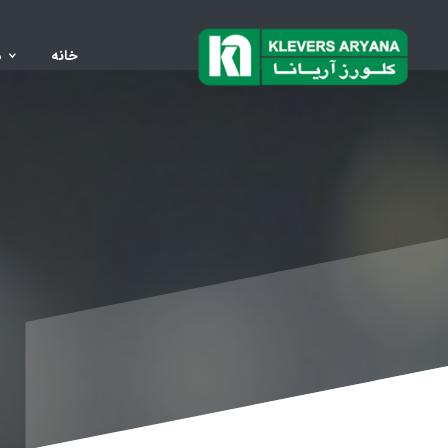
خانه
د