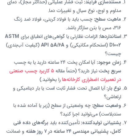
مستندسازی فرآیند:
ثبت فشار عملیاتی (حداکثر مجاز)، دمای
مداوم و اوج، نوع سیال و تغییرات دما.
ماهیت سطح:
چسب باید با فولاد کربنی، فولاد ضد زنگ
۳۱۶، مس یا بتن سازگار باشد.
استانداردها:
الزامات نظارتی یا گواهی‌های انطباق برای
ASTM
D1002
(استحکام مکانیکی) و
API 5A/6A
(کیفیت آب‌بندی)
چیست؟
زمان موجود:
آیا امکان پخت ۲۴ ساعته دارید یا به چسب
سریع پخت
نیاز دارید؟ (حتماً مقاله
۵ کاربرد چسب صنعتی
در تعمیرات اضطراری کارخانه‌ها
را بخوانید.)
نوع بار:
آیا اتصال تحت فشار ثابت است یا بار دینامیکی و
ارتعاشی؟
وضعیت سطح:
چه وضعیتی از سطح (زبر یا آماده شده با
سندبلاست) می‌توانید اجرا کنید؟
پشتیبانی تولیدکننده:
تأمین‌کننده باید
برگه‌های داده فنی
کامل
،
پشتیبانی مهندسی ۲۴ ساعته در ۷ روز هفته
و ضمانت