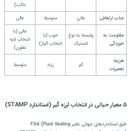
داکت)
جذب ارتعاش
عالی
متوسط
عالی
عالی (با
مقاومت به
وابسته به نوع
خوب (با
انتخاب لایه
خوردگی
لاستیک
انتخاب آلیاژ)
تفلون)
هزینه
کم
زیاد
متوسط
تعمیرات
5 معیار حیاتی در انتخاب لرزه گیر (استاندارد STAMP)
طبق استانداردهای جهانی نظیر
FSA (Fluid Sealing