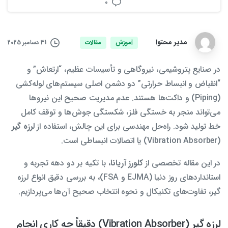
0
مدیر محتوا
31 دسامبر 2025
آموزش
مقالات
در صنایع پتروشیمی، نیروگاهی و تأسیسات عظیم، “ارتعاش” و
“انقباض و انبساط حرارتی” دو دشمن اصلی سیستم‌های لوله‌کشی
(Piping) و داکت‌ها هستند. عدم مدیریت صحیح این نیروها
می‌تواند منجر به خستگی فلز، شکستگی جوش‌ها و توقف کامل
خط تولید شود. راه‌حل مهندسی برای این چالش، استفاده از
لرزه گیر
(Vibration Absorber) یا اتصالات انبساطی است.
در این مقاله تخصصی از
کلورز آریانا
، با تکیه بر دو دهه تجربه و
استانداردهای روز دنیا (EJMA و FSA)، به بررسی دقیق انواع لرزه
گیر، تفاوت‌های تکنیکال و نحوه انتخاب صحیح آن‌ها می‌پردازیم.
لرزه گیر (Vibration Absorber) دقیقاً چه کاری انجام