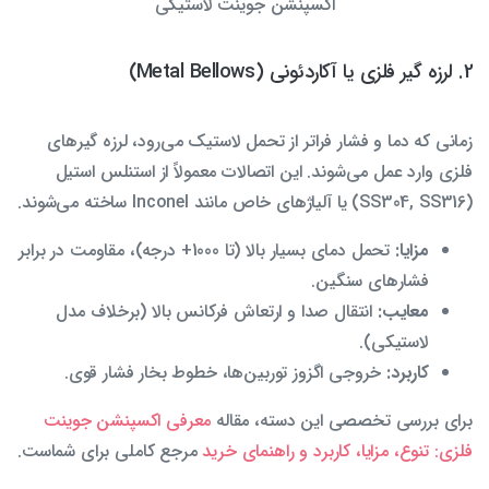
اکسپنشن جوینت لاستیکی
2. لرزه گیر فلزی یا آکاردئونی (Metal Bellows)
زمانی که دما و فشار فراتر از تحمل لاستیک می‌رود، لرزه گیرهای
فلزی وارد عمل می‌شوند. این اتصالات معمولاً از استنلس استیل
(SS304, SS316) یا آلیاژهای خاص مانند Inconel ساخته می‌شوند.
مزایا:
تحمل دمای بسیار بالا (تا 1000+ درجه)، مقاومت در برابر
فشارهای سنگین.
معایب:
انتقال صدا و ارتعاش فرکانس بالا (برخلاف مدل
لاستیکی).
کاربرد:
خروجی اگزوز توربین‌ها، خطوط بخار فشار قوی.
برای بررسی تخصصی این دسته، مقاله
معرفی اکسپنشن جوینت
فلزی: تنوع، مزایا، کاربرد و راهنمای خرید
مرجع کاملی برای شماست.