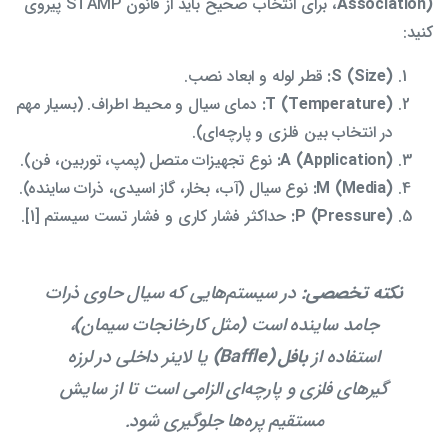
Association)
، برای انتخاب صحیح باید از قانون STAMP پیروی
کنید:
S (Size):
قطر لوله و ابعاد نصب.
T (Temperature):
دمای سیال و محیط اطراف. (بسیار مهم
در انتخاب بین فلزی و پارچه‌ای).
A (Application):
نوع تجهیزات متصل (پمپ، توربین، فن).
M (Media):
نوع سیال (آب، بخار، گاز اسیدی، ذرات ساینده).
P (Pressure):
حداکثر فشار کاری و فشار تست سیستم [1].
نکته تخصصی:
در سیستم‌هایی که سیال حاوی ذرات
جامد ساینده است (مثل کارخانجات سیمان)،
استفاده از
بافل (Baffle)
یا لاینر داخلی در لرزه
گیرهای فلزی و پارچه‌ای الزامی است تا از سایش
مستقیم پره‌ها جلوگیری شود.