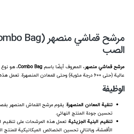
الصب
مرشح قماشي منصهر
، المعروف أيضًا باسم
Combo Bag
، هو نوع 
عالية (حتى 600 درجة مئوية) وحتى للمعادن المنصهرة. تعمل هذه المرشحات كمصافي عند مدخل المعادن المنصهرة في عملية الصب.
الوظيفة
تنقية المعادن المنصهرة
: يقوم مرشح القماش المنصهر بفصل 
تحسين جودة المنتج النهائي.
تنظيم البنية الجزيئية
: تعمل هذه المرشحات على تنظيم ال
الأقمشة، وبالتالي تحسين الخصائص الميكانيكية للمنتج الن