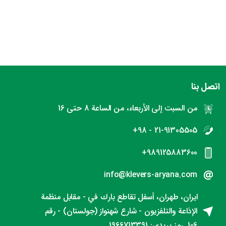
اتصل بنا
من السبت إلى الأربعاء، من الساعة 8 حتى 16
21-91305505 - 98+
989125883600+
info@klevers-aryana.com
ایران، طهران، أسفل تقاطع بارك في - مقابل منظمة
الإذاعة والتلفزيون - شارع شهنواز (جولستان) - رقم
106. رمز بريدي: 1966713391