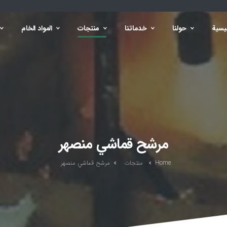
يسية
حولنا
خدماتنا
منتجات
المواد الخام
مرشح قماشي منصهر
Home
منتجات
مرشح قماشي منصهر