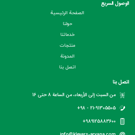
الوصول السريع
الصفحة الرئيسية
حولنا
خدماتنا
منتجات
المدونة
اتصل بنا
اتصل بنا
من السبت إلى الأربعاء، من الساعة 8 حتى 16
21-91305505 - 98+
989125883600+
info@klevers-aryana.com