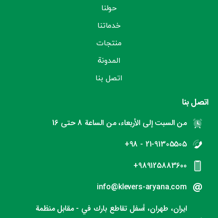
حولنا
خدماتنا
منتجات
المدونة
اتصل بنا
اتصل بنا
من السبت إلى الأربعاء، من الساعة 8 حتى 16
21-91305505 - 98+
989125883600+
info@klevers-aryana.com
ایران، طهران، أسفل تقاطع بارك في - مقابل منظمة