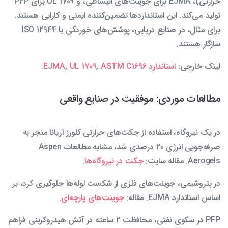
حرارتی)، EJMA برای جوینت‌های انبساطی، و UL 1709 برای PFP
تولید می‌کند. این استانداردها تضمین‌کننده ایمنی و کارایی هستند.
برای مثال، در صنایع دریایی، پوشش‌های خوردگی با ISO 12944
سازگار هستند.
لینک خارجی:
استاندارد EJMA
ASTM C1696
,
UL 1709
,
.
مطالعات موردی: موفقیت در صنایع واقعی
در یک نیروگاه، استفاده از جکت‌های حرارتی کلورز آریانا منجر به
صرفه‌جویی انرژی ۲۰ درصدی شد، مشابه مطالعات Aspen
Aerogels. مقاله سایت:
جکت در نیروگاه‌ها
.
در پتروشیمی، جوینت‌های فلزی از شکست لوله‌ها جلوگیری کرد، بر
اساس استاندارد EJMA. مقاله:
جوینت‌های پارچه‌ای
.
PFP در سکوی نفتی، محافظت ۲ ساعته در آتش هیدروکربنی فراهم