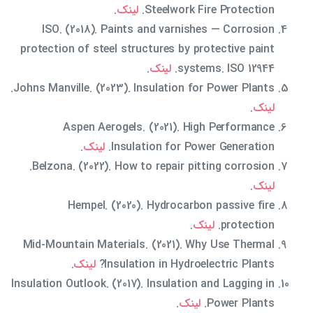
Steelwork Fire Protection.
لینک
.
ISO. (2018). Paints and varnishes — Corrosion
protection of steel structures by protective paint
systems. ISO 12944.
لینک
.
Johns Manville. (2023). Insulation for Power Plants.
لینک
.
Aspen Aerogels. (2021). High Performance
Insulation for Power Generation.
لینک
.
Belzona. (2022). How to repair pitting corrosion.
لینک
.
Hempel. (2020). Hydrocarbon passive fire
protection.
لینک
.
Mid-Mountain Materials. (2021). Why Use Thermal
Insulation in Hydroelectric Plants?
لینک
.
Insulation Outlook. (2017). Insulation and Lagging in
Power Plants.
لینک
.