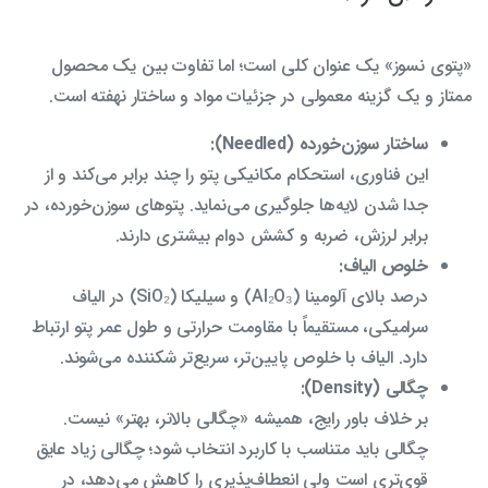
«پتوی نسوز» یک عنوان کلی است؛ اما تفاوت بین یک محصول
ممتاز و یک گزینه معمولی در جزئیات مواد و ساختار نهفته است.
ساختار سوزن‌خورده (Needled):
این فناوری، استحکام مکانیکی پتو را چند برابر می‌کند و از
جدا شدن لایه‌ها جلوگیری می‌نماید. پتوهای سوزن‌خورده، در
برابر لرزش، ضربه و کشش دوام بیشتری دارند.
خلوص الیاف:
درصد بالای آلومینا (Al₂O₃) و سیلیکا (SiO₂) در الیاف
سرامیکی، مستقیماً با مقاومت حرارتی و طول عمر پتو ارتباط
دارد. الیاف با خلوص پایین‌تر، سریع‌تر شکننده می‌شوند.
چگالی (Density):
بر خلاف باور رایج، همیشه «چگالی بالاتر، بهتر» نیست.
چگالی باید متناسب با کاربرد انتخاب شود؛ چگالی زیاد عایق
قوی‌تری است ولی انعطاف‌پذیری را کاهش می‌دهد، در