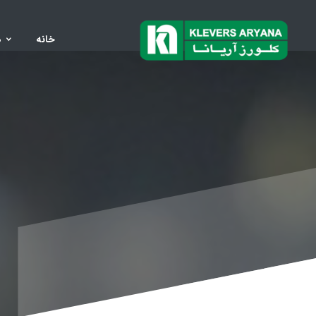
خانه
د